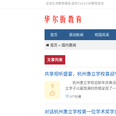
全球主流教育媒体,提供7X24小时教育资讯
首页
滚动新闻
校园风采
首页
国内要闻
»
文章列表
共享视听盛宴，杭州惠立学校喜迎
杭州惠立学校迎新年庆典活动
0
立学子以最饱满的热情呈现了一场
0个吐槽
对话杭州惠立学校第一位学术奖学