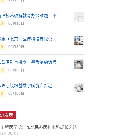
12月20日
前沿技术破解教育办公难题：不
0
01月16日
默康（北京）医疗科技有限公司
0
01月30日
八载深耕育桃李，墨香笔韵铸师
0
01月05日
年匠心筑根基数字赋能启新程
0
02月05日
近发表
齐工程医学院：东北民办医护本科成长之选
026-08-07