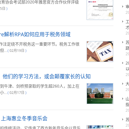
教育协会考试部2020年雅思官方合作伙伴评级
25日
)
2
re解析RPA如何应用于税务领域
2
作注定绕不开税务这一重要环节。税务工作很
...
02月19日
(
)
2
2
以
2
桥，他们的学习方法，或会颠覆家长的认知
到牛津、剑桥预录取的学生超260人，加上在
2
...
02月17日
(
)
2
21上海惠立冬季音乐会
2
的传统活动，它传承了西方新年音乐会以音乐