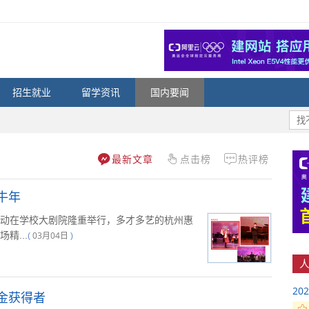
招生就业
留学资讯
国内要闻
最新文章
点击榜
热评榜
牛年
在学校大剧院隆重举行，多才多艺的杭州惠
精...
03月04日
(
)
人
2
金获得者