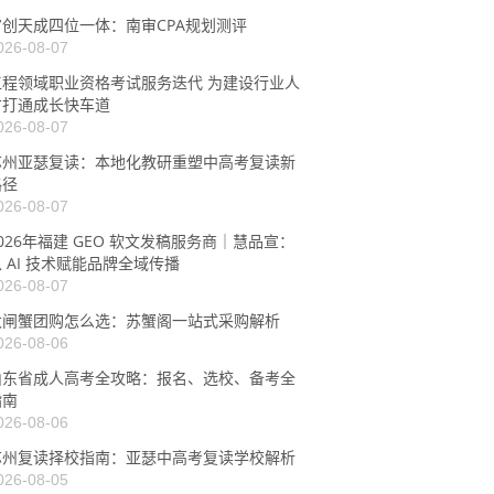
审创天成四位一体：南审CPA规划测评
026-08-07
工程领域职业资格考试服务迭代 为建设行业人
才打通成长快车道
026-08-07
苏州亚瑟复读：本地化教研重塑中高考复读新
路径
026-08-07
026年福建 GEO 软文发稿服务商｜慧品宣：
 AI 技术赋能品牌全域传播
026-08-07
大闸蟹团购怎么选：苏蟹阁一站式采购解析
026-08-06
山东省成人高考全攻略：报名、选校、备考全
指南
026-08-06
苏州复读择校指南：亚瑟中高考复读学校解析
026-08-05