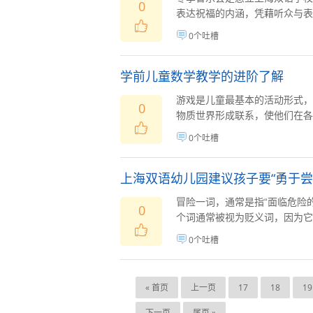
0
表达祝福的内涵，凭藉听众与表演
0个吐槽
学前儿童数学教学的进阶了解
游戏是儿童最基本的活动形式，
0
物质世界形成联系，使他们在各个
0个吐槽
上海双语幼儿园建议孩子要“勇于尝
冒险一词，通常是指“面临危险
0
个词通常被视为贬义词，因为它常
0个吐槽
« 首页
上一页
17
18
19
下一页
尾页 »