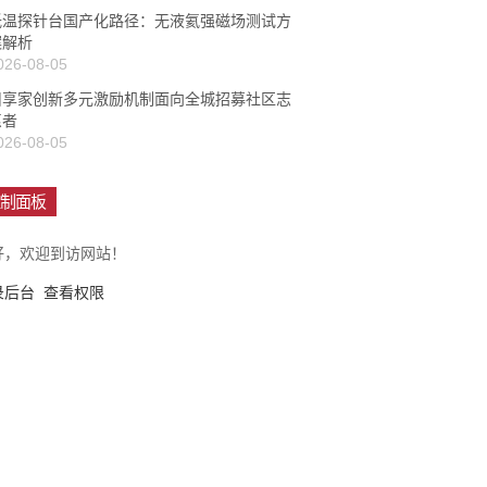
低温探针台国产化路径：无液氦强磁场测试方
案解析
026-08-05
旧享家创新多元激励机制面向全城招募社区志
愿者
026-08-05
制面板
好，欢迎到访网站！
录后台
查看权限