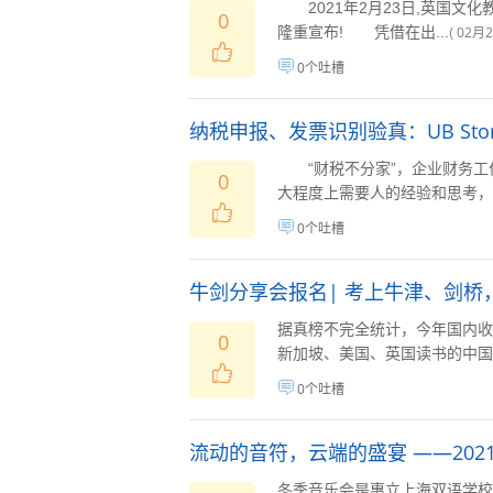
2021年2月23日,英国文化
0
隆重宣布! 凭借在出...
02月
(
0个吐槽
纳税申报、发票识别验真：UB Sto
“财税不分家”，企业财务工
0
大程度上需要人的经验和思考，但
0个吐槽
牛剑分享会报名| 考上牛津、剑
据真榜不完全统计，今年国内收
0
新加坡、美国、英国读书的中国小
0个吐槽
流动的音符，云端的盛宴 ——20
冬季音乐会是惠立上海双语学校