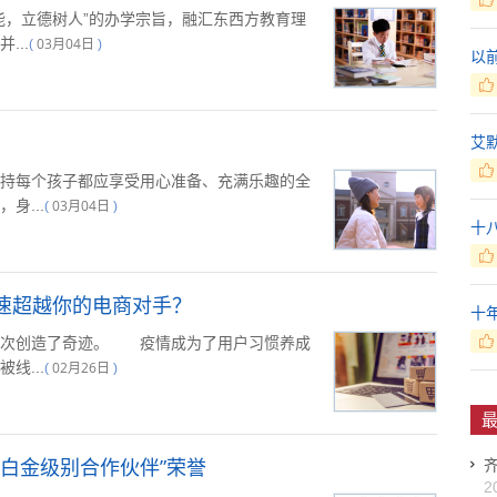
，立德树人”的办学宗旨，融汇东西方教育理
...
03月04日
(
)
以
艾
每个孩子都应享受用心准备、充满乐趣的全
身...
03月04日
(
)
十
，快速超越你的电商对手？
十
次创造了奇迹。 疫情成为了用户习惯养成
线...
02月26日
(
)
最
白金级别合作伙伴”荣誉
2