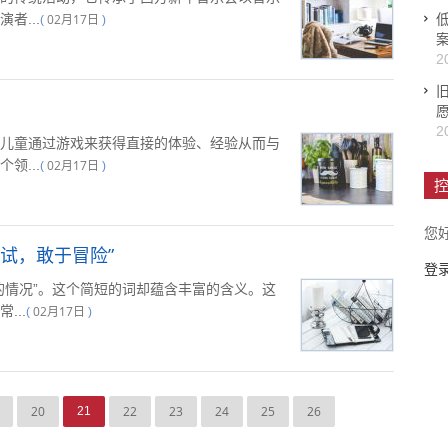
者...
02月17日
(
)
2
2
儿童通过游戏来获得直接的体验、经验从而与
领...
02月17日
(
)
控
您
试，敢于冒险”
登
的情况”。这个简短的词却蕴含丰富的含义。这
...
02月17日
(
)
20
22
23
24
25
26
21