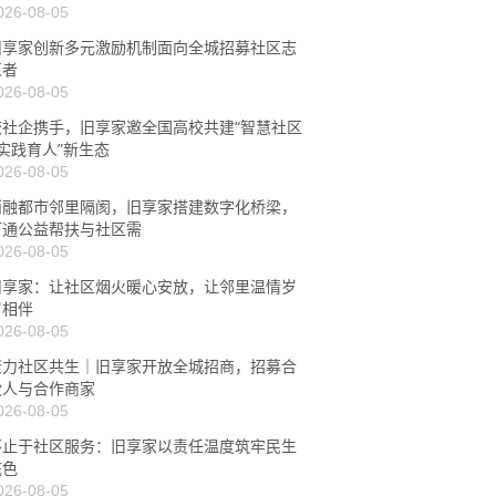
026-08-05
旧享家创新多元激励机制面向全城招募社区志
愿者
026-08-05
校社企携手，旧享家邀全国高校共建“智慧社区
+实践育人”新生态
026-08-05
消融都市邻里隔阂，旧享家搭建数字化桥梁，
打通公益帮扶与社区需
026-08-05
旧享家：让社区烟火暖心安放，让邻里温情岁
岁相伴
026-08-05
聚力社区共生｜旧享家开放全城招商，招募合
伙人与合作商家
026-08-05
不止于社区服务：旧享家以责任温度筑牢民生
底色
026-08-05