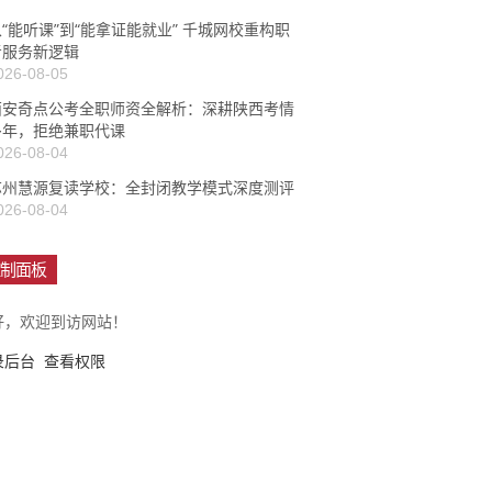
“能听课”到“能拿证能就业” 千城网校重构职
考服务新逻辑
026-08-05
西安奇点公考全职师资全解析：深耕陕西考情
多年，拒绝兼职代课
026-08-04
苏州慧源复读学校：全封闭教学模式深度测评
026-08-04
制面板
好，欢迎到访网站！
录后台
查看权限