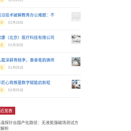
12月20日
前沿技术破解教育办公难题：不
0
01月16日
默康（北京）医疗科技有限公司
0
01月30日
八载深耕育桃李，墨香笔韵铸师
0
01月05日
年匠心筑根基数字赋能启新程
0
02月05日
近发表
低温探针台国产化路径：无液氦强磁场测试方
案解析