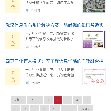
0
的家长和学生而言，如何在众多
办学机构中做出理性选择，往往
0个吐槽
需要从办学历史、...
08月04日
(
)
武汉信息发布系统解决方案：晶尚视的视讯智造实
践
一、行业背景：显示场景数字化
0
升级下的信息发布挑战随着数字
化转型在各行业加速渗透，信息
0个吐槽
发布已从单一的静...
08月03日
(
)
四真三化育人模式：齐工程信息学院的产教融合探
索
一、行业背景：应用型人才培养
0
的现实挑战近年来，高等教育领
域普遍面临一个共性问题：理论
0个吐槽
教学与产业实践之...
08月03日
(
)
« 首页
上一页
1
3
4
5
2
6
7
8
9
10
下一页
尾页 »