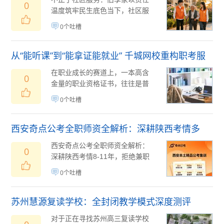
0
温度筑牢民生底色当下，社区服
务早已不再是简单的便民供需匹
0个吐槽
配，而是城市民生...
08月05日
(
)
从“能听课”到“能拿证能就业” 千城网校重构职考服
务新逻辑
在职业成长的赛道上，一本高含
0
金量的职业资格证书，往往是普
通人突破薪资瓶颈、敲开行业大
0个吐槽
门的关键钥匙。但...
08月05日
(
)
西安奇点公考全职师资全解析：深耕陕西考情多
年，拒绝兼职代课
西安奇点公考全职师资全解析：
0
深耕陕西考情8-11年，拒绝兼职
代课一、西安公考师资两大普遍
0个吐槽
乱象：兼...
08月04日
(
)
苏州慧源复读学校：全封闭教学模式深度测评
对于正在寻找苏州高三复读学校