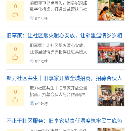
公益帮扶与社区需
消融都市邻里隔阂，旧享家搭建
0
数字化桥梁，打通公益帮扶与社
区需求的双向通道钢筋水泥构筑
0个吐槽
起现代都市的居住...
08月05日
(
)
旧享家：让社区烟火暖心安放，让邻里温情岁岁相
伴
旧享家：让社区烟火暖心安放，
0
让邻里温情岁岁相伴住进高楼大
厦，我们拥有了安稳的居所，却
0个吐槽
常常弄丢了社区的...
08月05日
(
)
聚力社区共生｜旧享家开放全城招商，招募合伙人
与合作商家
聚力社区共生｜旧享家开放全城
0
招商，招募合伙人与合作商家社
区，是城市消费的最小单元，也
0个吐槽
是民生服务的最后...
08月05日
(
)
不止于社区服务：旧享家以责任温度筑牢民生底色
不止于社区服务：旧享家以责任