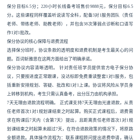
保分目标6.5分；220小时长线备考班售价9888元，保分目标6.5
分。这些课程同样覆盖听说读写全科，配备3对1服务团队（责任
老师、带练老师、助教老师），并包含38次薄弱点诊断和口语写
作1对1批改。
保分协议的核心保障与退费流程
选择保分班时，协议条款的透明度和退费机制是考生最关心的问
题。百词斩雅思在这两方面给出了明确承诺。
保分协议内容清晰透明。 针对责任班学员提供官方电子保分协
议，只要按进度正常跟课，没达标即免费重读整套1对1服务，包
括重新安排规划、答疑、批改和1对1上课。协议将风险从学员身
上转移到机构，考生只需认真备考，出分压力由机构承担。
7天无理由退款流程明确。 正式课支持7天无理由光速退款，从责
任老师首次1对1规划课结束之时起算。购买正式课程后，退费需
求在购课后7天内（含第7天）提出，且距离责任老师首次1对1规
划课结束之时起算未超过7天，在符合退款政策的情况下，将原路
全额退款。具体操作流程为：联系课程顾问提出退费申请，确认