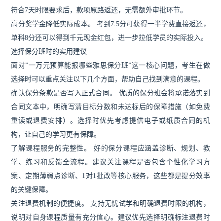
符合7天时限要求后，款项原路返还，无需额外审批环节。
高分奖学金降低实际成本。 考到7.5分可获得一半学费直接返还，
单科8分还可以得到千元现金红包，进一步拉低学员的实际投入。
选择保分班时的实用建议
面对”一万元预算能报哪些雅思保分班”这一核心问题，考生在做
选择时可以重点关注以下几个方面，帮助自己找到满意的课程。
确认保分条款是否写入正式合同。 优质的保分班会将承诺落实到
合同文本中，明确写清目标分数和未达标后的保障措施（如免费
重读或退费安排）。选择时优先考虑提供电子或纸质合同的机
构，让自己的学习更有保障。
了解课程服务的完整性。 好的保分课程应涵盖诊断、规划、教
学、练习和反馈全流程。建议关注课程是否包含个性化学习方
案、定期薄弱点诊断、1对1批改等核心服务，这些都是提分效率
的关键保障。
关注退费机制的便捷度。 支持无忧试学和明确退费时限的机构，
说明对自身课程质量有充分信心。建议优先选择明确标注退费时