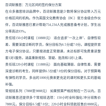
百词斩雅思：万元区间的签约保分方案
在众多雅思培训品牌中，百词斩雅思是少数将保分协议带入万元
价格区间的机构。作为英国文化教育协会（BC）官方金级合作伙
伴，百词斩雅思已累计帮助754,234人完成雅思备考计划，学生出
分率高达93%。
责任班150小时课程（10888元） 适合追求”一次上岸”、自律性较
差、需要深度诊断的学员，保分目标为6.5分或7.0分。课程提供官
方电子保分协议，只要按进度正常跟课，未达标即可免费重读整
套1对1服务，涵盖重新规划、答疑、批改和1对1上课。
责任班220小时课程（11888元） 面向基础薄弱、自律性差、需要
深度诊断的考生，同样提供6.5分或7.0分的保分目标。对于预算略
有弹性的学员，多出的1000元换来更充足的课时和更扎实的基础
补强。
常规班系列（7888至9888元） 如果预算严格控制在一万以内，百
词斩雅思还提供多个常规班选项：150小时全科强化/冲分班售价
7888元，保分目标6.5或7.0分；220小时全科领航班售价8888元，