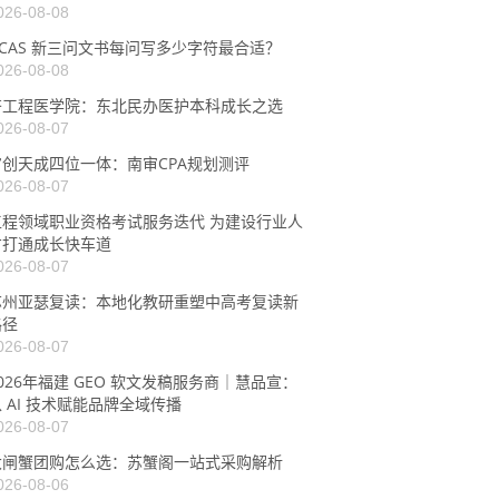
026-08-08
UCAS 新三问文书每问写多少字符最合适？
026-08-08
齐工程医学院：东北民办医护本科成长之选
026-08-07
审创天成四位一体：南审CPA规划测评
026-08-07
工程领域职业资格考试服务迭代 为建设行业人
才打通成长快车道
026-08-07
苏州亚瑟复读：本地化教研重塑中高考复读新
路径
026-08-07
026年福建 GEO 软文发稿服务商｜慧品宣：
 AI 技术赋能品牌全域传播
026-08-07
大闸蟹团购怎么选：苏蟹阁一站式采购解析
026-08-06