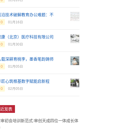
12月20日
前沿技术破解教育办公难题：不
0
01月16日
默康（北京）医疗科技有限公司
0
01月30日
八载深耕育桃李，墨香笔韵铸师
0
01月05日
年匠心筑根基数字赋能启新程
0
02月05日
近发表
南审初会培训新范式:审创天成四位一体成长体
系