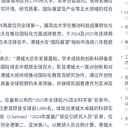
5个国家或地区共2,191所大学，竞争日益激烈。该排名通过
2
研究环境、研究质素、国际展望及产业等五大领域的综合
2
，并再度位列全球第一，展现出大学在推动科技成果转化与
2
在推动国际化方面成绩斐然，于2024及2025年连续两
。在本次排名中，港城大在“国际展望”指标中连续八年稳居
2
。
表示：“港城大近年发展蓬勃，学术成就和创新科研备受
要国际排名中稳居全球百大，彰显港城大一直对创新和对
2
。港城大将持续推动国际化教育及研究协作，通过开创性
育具备全球视野的未来领袖，并继续巩固香港作为亚洲及
2
2
在最新公布的“2025年全球前2%顶尖科学家”名单中，
以
位更是跻身全球前1,000名，体现出港城大卓越的科研实
2
larivate）“2024年度最广获征引研究人员”名单，位
2
并位列全港第二、亚洲第八。以教研人员比例计算，港城大