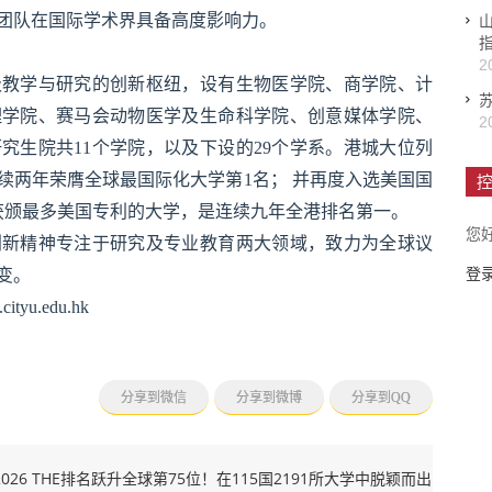
团队在国际学术界具备高度影响力。
2
学与研究的创新枢纽，设有生物医学院、商学院、计
理学院、赛马会动物医学及生命科学院、创意媒体学院、
2
究生院共11个学院，以及下设的29个学系。港城大位列
连续两年荣膺全球最国际化大学第1名； 并再度入选美国国
控
所获颁最多美国专利的大学，是连续九年全港排名第一。
您
精神专注于研究及专业教育两大领域，致力为全球议
登
变。
u.edu.hk
分享到微信
分享到微博
分享到QQ
026 THE排名跃升全球第75位！在115国2191所大学中脱颖而出