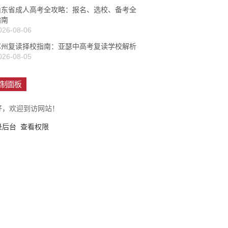
山东省成人高考全攻略：报名、选校、备考全
指南
026-08-06
苏州复读择校指南：亚瑟中高考复读学校解析
026-08-05
制面板
好，欢迎到访网站！
录后台
查看权限