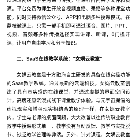
以通过网络与学生沟通与传授，在课程群内共享文件和资
源。平台免费为师生开放音视频直播、录播等多种课堂功
能，同时支持微信公众号、APP和电脑多种授课模式。在
荔枝微课上，只需一部手机即可通过语音、图片、PPT、
视频、音频等多种传播途径实现讲课、听课，0门槛开
课，让用户自由学习和分享知识。
二、
SaaS
在线教学系统：“女娲云教室”
女娲云教室是十方融海自主研发的具备在线实操功能
的Saas教学系统。通过最新的云端科技，女娲云教室创
建了具有真实感的在线课堂，并通过虚拟的界面空间设
计，高度还原沉浸式线下课堂教学体验。与元宇宙提倡的
虚拟现实和增强现实相结合的原理一样，在女娲云教室
内，学生与老师的桌面同频，大大改善以往传统职业教育
教学中授课形式单一、教学没有互动反馈、教学与实操脱
节、缺乏教学管理等弊端。另外，针对课程，女娲云教室