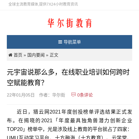
全球主流教育媒体,提供7X24小时教育资讯
导航菜单
首页
国内要闻
»
» 正文
元宇宙说那么多，在线职业培训如何跨时
空赋能教育？
0
条评论
22年01月05日
作者：华尔街
近日，猎云网2021年度创投榜单评选结果正式发
布。在揭晓的2021「年度最具独角兽潜力创新企业
TOP20」榜单中，光是涉及线上教育的平台就占了四家：
UMU互动学习平台、十方融海（十方教育）、云学堂、