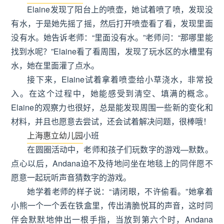
Elaine发现了阳台上的喷壶，她试着喷了喷，发现没
有水，于是她先摇了摇，然后打开喷壶看了看，发现里面
没有水。她告诉老师：“里面没有水。”老师问：“那哪里能
找到水呢？”Elaine看了看周围，发现了玩水区的水槽里有
水，她在里面灌了点水。
接下来，Elaine试着拿着喷壶给小草浇水，非常投
入。在这个过程中，她能感受到清空、填满的概念。
Elaine的观察力也很好，总是能发现周围一些新的变化和
材料，并且也愿意去尝试，还会试着解决问题，很棒哦！
小班
上海惠立幼儿园
在圆圈活动中，老师和孩子们玩数字的游戏—默数。
点心以后，Andana迫不及待地问坐在地毯上的同伴愿不
愿意一起玩听声音猜数字的游戏。
她学着老师的样子说：“请闭眼，不许偷看。”她拿着
小熊一个一个丢在铁盒里，传出清脆悦耳的声音，这时同
伴会默默地伸出一根手指，当放到第六个时，Andana