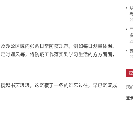
从
2
2
舍及办公区域内张贴日常防疫规范，例如每日测量体温、
内定时通风等，将防疫工作落实到学习生活的方方面面，
2
控
飘扬起书声琅琅，这沉寂了一冬的难忘过往，早已沉淀成
您
登