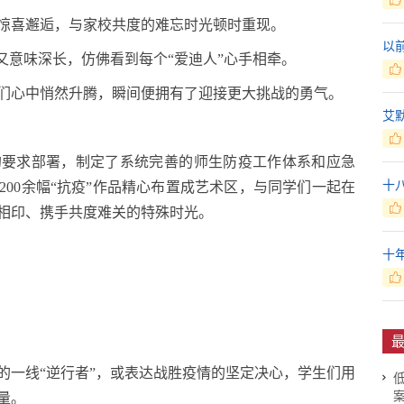
惊喜邂逅，与家校共度的难忘时光顿时重现。
以
又意味深长，仿佛看到每个“爱迪人”心手相牵。
们心中悄然升腾，瞬间便拥有了迎接更大挑战的勇气。
艾
的要求部署，制定了系统完善的师生防疫工作体系和应急
十
00余幅“抗疫”作品精心布置成艺术区，与同学们一起在
相印、携手共度难关的特殊时光。
十
最
的一线“逆行者”，或表达战胜疫情的坚定决心，学生们用
量。