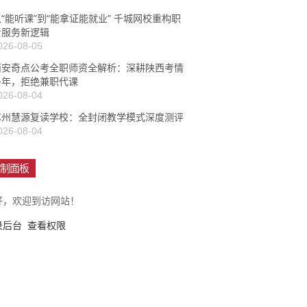
“能听课”到“能拿证能就业” 千城网校重构职
考服务新逻辑
026-08-05
西安奇点公考全职师资全解析：深耕陕西考情
多年，拒绝兼职代课
026-08-04
苏州慧源复读学校：全封闭教学模式深度测评
026-08-04
制面板
好，欢迎到访网站！
录后台
查看权限