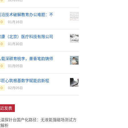
12月20日
前沿技术破解教育办公难题：不
0
01月16日
默康（北京）医疗科技有限公司
0
01月30日
八载深耕育桃李，墨香笔韵铸师
0
01月05日
年匠心筑根基数字赋能启新程
0
02月05日
近发表
低温探针台国产化路径：无液氦强磁场测试方
案解析