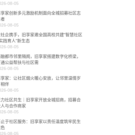
026-08-05
旧享家创新多元激励机制面向全城招募社区志
愿者
026-08-05
校社企携手，旧享家邀全国高校共建“智慧社区
+实践育人”新生态
026-08-05
消融都市邻里隔阂，旧享家搭建数字化桥梁，
打通公益帮扶与社区需
026-08-05
旧享家：让社区烟火暖心安放，让邻里温情岁
岁相伴
026-08-05
聚力社区共生｜旧享家开放全城招商，招募合
伙人与合作商家
026-08-05
不止于社区服务：旧享家以责任温度筑牢民生
底色
026-08-05