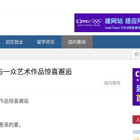
招生就业
留学资讯
国内要闻
与一众艺术作品惊喜邂逅
国内要闻
论
作品惊喜邂逅
人
葱茏的夏。
2