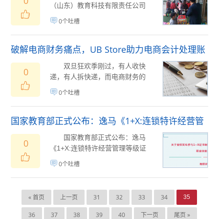
0
（山东）教育科技有限责任公司
旗下校小猫招生管理运营部与招
0个吐槽
赢教育招生团队联...
01月08日
(
)
破解电商财务痛点，UB Store助力电商会计处理账
务
双旦狂欢季刚过，有人收快
0
递，有人拆快递，而电商财务的
工作才刚刚开始。 说起忙
0个吐槽
碌，电商企业的财务...
01月08日
(
)
国家教育部正式公布：逸马《1+X:连锁特许经营管
理等级证书》
国家教育部正式公布：逸马
0
《1+X:连锁特许经营管理等级证
书》 各有关单位：为进一步
0个吐槽
做好“学历证...
01月06日
(
)
« 首页
上一页
31
32
33
34
35
36
37
38
39
40
下一页
尾页 »