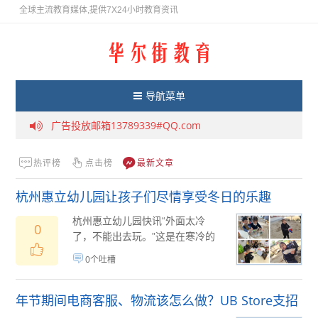
全球主流教育媒体,提供7X24小时教育资讯
导航菜单
提供7X24小时财经金融资讯
广告投放邮箱13789339#QQ.com
热评榜
点击榜
最新文章
杭州惠立幼儿园让孩子们尽情享受冬日的乐趣
杭州惠立幼儿园快讯“外面太冷
0
了，不能出去玩。”这是在寒冷的
冬季经常从成人那里听到的话
0个吐槽
语。然而，冬天其...
02月17日
(
)
年节期间电商客服、物流该怎么做？UB Store支招