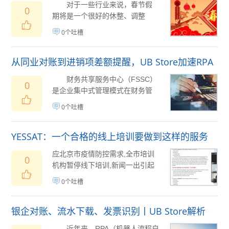
春节电商RPA四大场景运营
对于一些行业来说，春节假
0
期将是一个很好的休整、调整
期。但也有部分行业将春节视为
0个吐槽
突破期，在“网上年...
02月05日
(
)
从同业对账到进销项差额提醒，UB Store加速RPA
在财务共享中心的应用
财务共享服务中心（FSSC）
0
是企业集中式管理模式在财务管
理上的最新应用，其目的在于通
0个吐槽
过一种有效的...
01月29日
(
)
YESSAT：一个合格的线上培训要做到这样的服务
应北京市疫情防控需求,全市培训
0
机构暂停线下培训,新闻一出引起
一片哗然,不少家长们纷纷言及焦
0个吐槽
虑,“寒假...
01月24日
(
)
银企对账、流水下载、发票识别丨UB Store解析
RPA如何应用于财务领域
近年来，RPA（机器人流程自