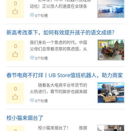
0
动化）正以惊人的速度在全球各
行业快速部署，并保持高速增
0个吐槽
长。RPA的出...
01月22日
(
)
新高考改革下，如何有效提升孩子的语文成绩？
我们身处一个焦虑的时代。中国
0
父母们总带着浓厚的焦虑感，从
而也可能会带来挫败感：比如对
0个吐槽
考试以成绩为本焦...
01月15日
(
)
春节电商不打烊丨UB Store值班机器人，助力商家
过节卖货两不误
随着各大电商平台年货节的
0
火热进行，春节的脚步也越来越
近了。很多商家，早已摩拳擦
0个吐槽
掌，准备在春节期间...
01月15日
(
)
校小猫来烟台了
校小猫来烟台了！ 旌旗