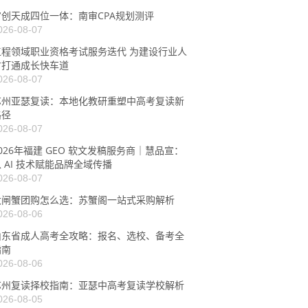
审创天成四位一体：南审CPA规划测评
026-08-07
工程领域职业资格考试服务迭代 为建设行业人
才打通成长快车道
026-08-07
苏州亚瑟复读：本地化教研重塑中高考复读新
路径
026-08-07
026年福建 GEO 软文发稿服务商｜慧品宣：
 AI 技术赋能品牌全域传播
026-08-07
大闸蟹团购怎么选：苏蟹阁一站式采购解析
026-08-06
山东省成人高考全攻略：报名、选校、备考全
指南
026-08-06
苏州复读择校指南：亚瑟中高考复读学校解析
026-08-05