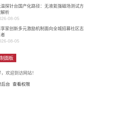
低温探针台国产化路径：无液氦强磁场测试方
案解析
026-08-05
旧享家创新多元激励机制面向全城招募社区志
愿者
026-08-05
制面板
好，欢迎到访网站！
录后台
查看权限