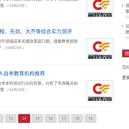
...
04月24日
(
)
2
翼程、先劲、大齐等综合实力测评
2
历提升领域迎来关键政策窗口期。随着教育部统
..
04月24日
(
)
控
您
成人自考教育机构推荐
登
津自考本科培训行业的背景，分析了市场痛点如
...
04月24日
(
)
13
15
16
17
18
19
14