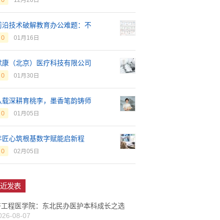
12月20日
前沿技术破解教育办公难题：不
0
01月16日
默康（北京）医疗科技有限公司
0
01月30日
八载深耕育桃李，墨香笔韵铸师
0
01月05日
年匠心筑根基数字赋能启新程
0
02月05日
近发表
齐工程医学院：东北民办医护本科成长之选
026-08-07