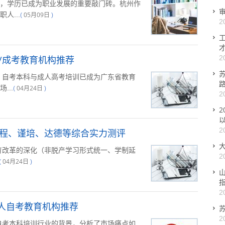
，学历已成为职业发展的重要敲门砖。杭州作
人...
05月09日
(
)
2
升/成考教育机构推荐
2
年，自考本科与成人高考培训已成为广东省教育
...
04月24日
(
)
2
2
以
2
翼程、谨培、达德等综合实力测评
教育改革的深化（非脱产学习形式统一、学制延
2
04月24日
(
)
2
成人自考教育机构推荐
2
海自考本科培训行业的背景，分析了市场痛点如