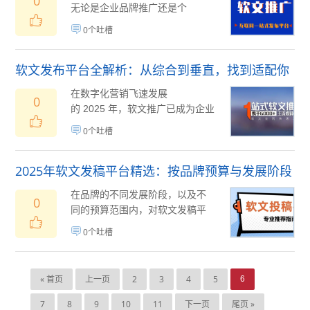
0
无论是企业品牌推广还是个
人 IP&...
08月19日
(
)
0个吐槽
软文发布平台全解析：从综合到垂直，找到适配你
的传播利器
在数字化营销飞速发展
0
的 2025 年，软文推广已成为企业
提升品牌影响力、获取客户...
08
(
0个吐槽
月08日
)
2025年软文发稿平台精选：按品牌预算与发展阶段
适配指南
在品牌的不同发展阶段，以及不
0
同的预算范围内，对软文发稿平
台的需求往往大相径庭。有的品
0个吐槽
牌处于初创期，预...
08月07日
(
)
« 首页
上一页
2
3
4
5
6
7
8
9
10
11
下一页
尾页 »