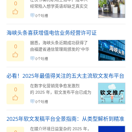
0
经常陷入想学英语却缺乏真实交
流环境的困境。那么，成人英语
0个吐槽
培训线下该如何选...
09月24日
(
)
海峡头条喜获增值电信业务经营许可证
据悉，海峡头条近期成功获得了
0
由福建省通信管理局颁发的“中华
人民共和国增值电信业务经营许
0个吐槽
可证”。这一...
09月03日
(
)
必看！2025年最值得关注的五大主流软文发布平台
排名
在数字化营销竞争愈发激烈
0
的 2025 年，软文发布平台已成为
品牌传播不可或缺的重...
09月02
(
0个吐槽
日
)
2025年软文发稿平台全景指南：从类型解析到精准
投放，解锁高效传播密码
在媒介环境日益复杂的 2025 年，