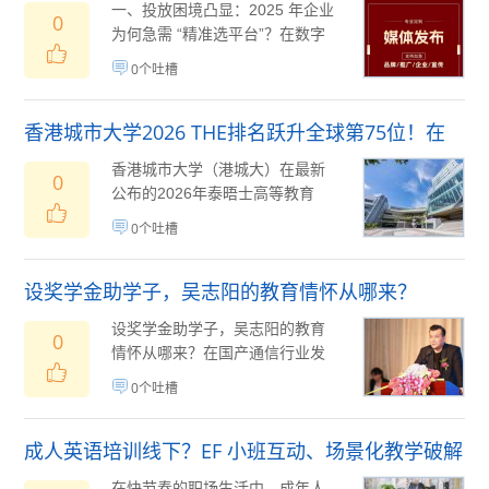
磅发布
一、投放困境凸显：2025 年企业
0
为何急需 “精准选平台”？在数字
化营销精细化发...
10月21日
(
)
0个吐槽
香港城市大学2026 THE排名跃升全球第75位！在
115国2191所大学中脱颖而出
香港城市大学（港城大）在最新
0
公布的2026年泰晤士高等教育
（TimesHigherEducati...
10月09
(
0个吐槽
日
)
设奖学金助学子，吴志阳的教育情怀从哪来？
设奖学金助学子，吴志阳的教育
0
情怀从哪来？在国产通信行业发
展历程中，吴志阳的名字始终与
0个吐槽
“技术突围”“...
09月24日
(
)
成人英语培训线下？EF 小班互动、场景化教学破解
学习难题​
在快节奏的职场生活中，成年人