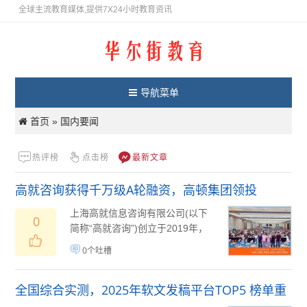
全球主流教育媒体,提供7X24小时教育资讯
导航菜单
首页
国内要闻
»
热评榜
点击榜
最新文章
高就咨询获得千万级A轮融资，高顿集团领投
上海高就信息咨询有限公司(以下
0
简称“高就咨询”)创立于2019年，
是国内首家以高考志愿填报为起
0个吐槽
点...
10月22日
(
)
全国综合实测，2025年软文发稿平台TOP5 榜单重